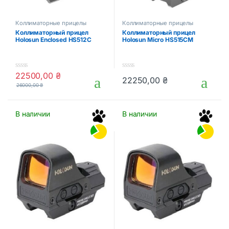
Коллиматорные прицелы
Коллиматорные прицелы
Коллиматорный прицел
Коллиматорный прицел
Holosun Enclosed HS512C
Holosun Micro HS515CM
22500,00
₴
0
0
22250,00
₴
o
o
26000,00
₴
u
u
t
t
o
o
f
f
В наличии
В наличии
5
5