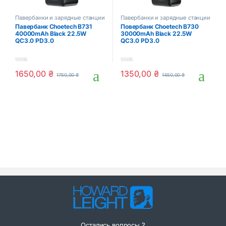
Павербанки и зарядные станции
Павербанки и зарядные станции
Павербанк Choetech B731
Повербанк Choetech B730
40000mAh Black 22.5W
30000mAh Black 22.5W
QC3.0 PD3.0
QC3.0 PD3.0
0
0
1650,00
₴
1350,00
₴
1750,00
₴
1450,00
₴
o
o
u
u
t
t
o
o
f
f
5
5
Остались вопросы ?