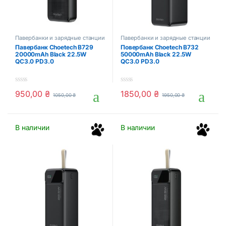
Павербанки и зарядные станции
Павербанки и зарядные станции
Павербанк Choetech B729
Повербанк Choetech B732
20000mAh Black 22.5W
50000mAh Black 22.5W
QC3.0 PD3.0
QC3.0 PD3.0
0
0
950,00
₴
1850,00
₴
1050,00
₴
1950,00
₴
o
o
u
u
t
t
o
o
f
f
В наличии
В наличии
5
5