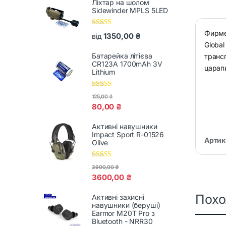
Ліхтар на шолом
Sidewinder MPLS 5LED
Оцінено в
Фирме
1350,00
₴
від
5.00
з 5
Globa
Батарейка літієва
транс
CR123A 1700mAh 3V
царапи
Lithium
Оцінено в
125,00
₴
5.00
з 5
80,00
₴
Активні навушники
Impact Sport R-01526
Артик
Olive
Оцінено в
3900,00
₴
5.00
з 5
3600,00
₴
Пох
Активні захисні
навушники (беруші)
Earmor M20T Pro з
Bluetooth - NRR30