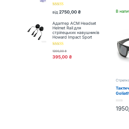
Оцінено в
В нали
2750,00
₴
від
5.00
з 5
Адаптер ACM Headset
Helmet Rail для
стрілецьких навушників
Howard Impact Sport
Оцінено в
1200,00
₴
5.00
з 5
395,00
₴
Стрелк
защитн
Такти
Goliat
0
1950
o
u
t
o
f