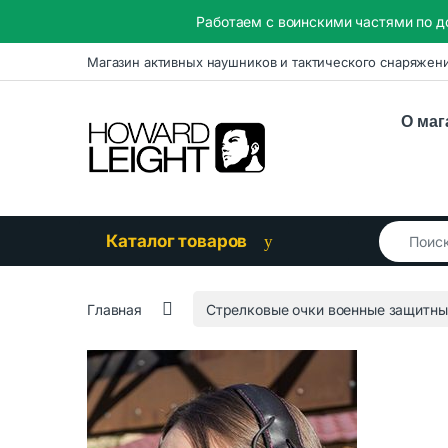
Работаем с воинскими частями по д
Skip to navigation
Skip to content
Магазин активных наушников и тактического снаряжен
О маг
Search for
Каталог товаров
Главная
Стрелковые очки военные защитны