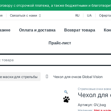
оговору с отсрочкой платежа, а также бюджетными и благотвор
ия
Связаться с нами
RU
UA
Оферта
азине
Оплата и доставка
Возврат товара
Кон
Прайс-лист
:
е маски для стрельбы
Чехол для очков Global Vision
Стрелковые очки воен
Чехол для 
Артикул:
GV_bag
Наличие:
Нет в нал