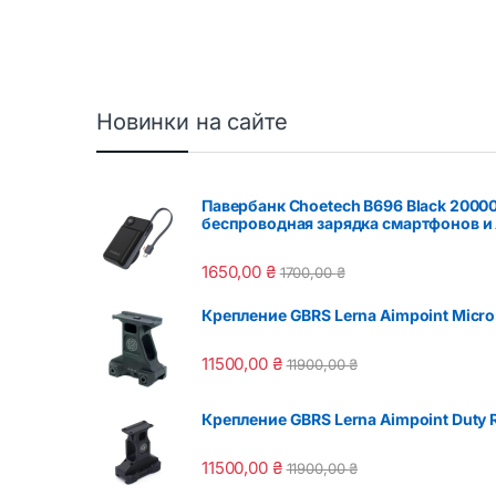
5
Новинки на сайте
Павербанк Choetech B696 Black 2000
беспроводная зарядка смартфонов и 
1650,00
₴
1700,00
₴
Крепление GBRS Lerna Aimpoint Micro 
11500,00
₴
11900,00
₴
Крепление GBRS Lerna Aimpoint Duty R
11500,00
₴
11900,00
₴