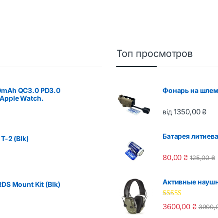
5
Топ просмотров
0mAh QC3.0 PD3.0
Фонарь на шлем
Apple Watch.
1350,00
₴
від
Батарея литиева
T-2 (Blk)
80,00
₴
125,00
₴
Активные наушни
DS Mount Kit (Blk)
Оценка
5.00
3600,00
₴
3900,
из 5