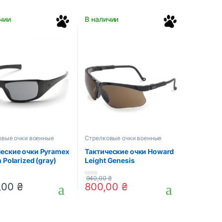
чии
В наличии
овые очки военные
Стрелковые очки военные
ые маски для стрельбы
защитные маски для стрельбы
ческие очки Pyramex
Тактические очки Howard
h Polarized (gray)
Leight Genesis
940,00
₴
0
,00
₴
800,00
₴
o
u
t
o
f