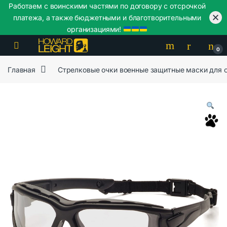
Работаем с воинскими частями по договору с отсрочкой
платежа, а также бюджетными и благотворительными
организациями!
Skip to navigation
Skip to content
0
Главная
Стрелковые очки военные защитные маски для 