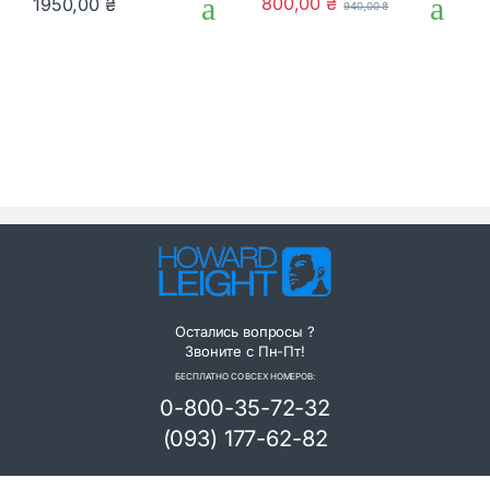
800,00
₴
1950,00
₴
940,00
₴
o
o
u
u
t
t
o
o
f
f
5
5
Остались вопросы ?
Звоните с Пн-Пт!
БЕСПЛАТНО СО ВСЕХ НОМЕРОВ:
0-800-35-72-32
(093) 177-62-82