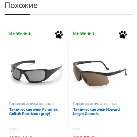
Похожие
В наличии
В наличии
Стрелковые очки военные
Стрелковые очки военные
защитные маски для стрельбы
защитные маски для стрельбы
Тактические очки Pyramex
Тактические очки Howard
Goliath Polarized (gray)
Leight Genesis
0
0