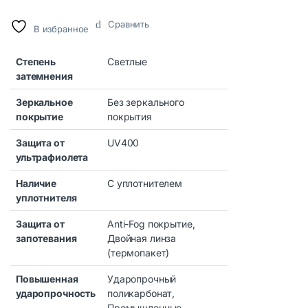
Сравнить
В избранное
Степень
Светлые
затемнения
Зеркальное
Без зеркального
покрытие
покрытия
Защита от
UV400
ультрафиолета
Наличие
С уплотнителем
уплотнителя
Защита от
Anti-Fog покрытие,
запотевания
Двойная линза
(термопакет)
Повышенная
Ударопрочный
ударопрочность
поликарбонат,
Промышленные