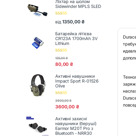
Ліхтар на шолом
Sidewinder MPLS 5LED
Оцінено в
1350,00
₴
від
5.00
з 5
Батарейка літієва
Durac
CR123A 1700mAh 3V
Lithium
требу
идеал
Оцінено в
допол
125,00
₴
5.00
з 5
80,00
₴
Активні навушники
Техно
Impact Sport R-01526
заряж
Olive
насла
Durac
Оцінено в
3900,00
₴
5.00
з 5
повсе
3600,00
₴
Активні захисні
навушники (беруші)
Earmor M20T Pro з
Bluetooth - NRR30