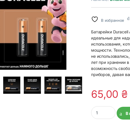
В избранное
Батарейки Duracell
идеальные для над
использования, ко
мощности. Технолог
не использовались
лет при хранении 
возможность свобо
приборов, давая ва
65,00
₴
Батарейки Duracell
В