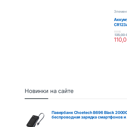
Элемен
Аккум
CR123
850mA
135,00
0
110,
o
u
t
o
f
5
Новинки на сайте
Павербанк Choetech B696 Black 2000
беспроводная зарядка смартфонов и 