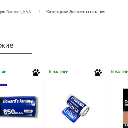
ул:
Duracell_AAA
Категория:
Элементы питания
ожие
чии
В наличии
В налич