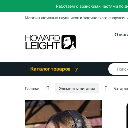
Работаем с воинскими частями по д
Skip to navigation
Skip to content
Магазин активных наушников и тактического снаряжен
О маг
Search for
Каталог товаров
Главная
Элементы питания
Батаре