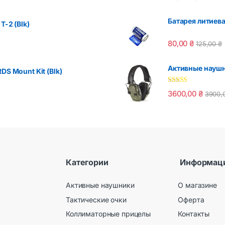
Батарея литиева
T-2 (Blk)
80,00
₴
125,00
₴
Активные наушни
DS Mount Kit (Blk)
Оценка
5.00
3600,00
₴
3900,
из 5
Категории
Информац
Активные наушники
О магазине
Тактические очки
Оферта
Коллиматорные прицелы
Контакты