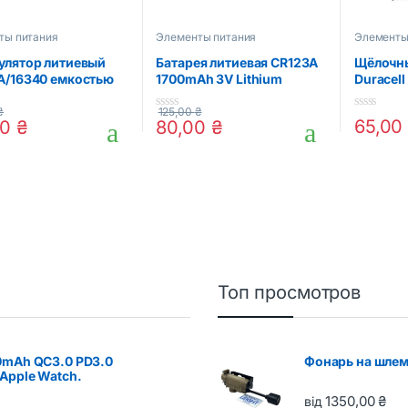
ты питания
Элементы питания
Элементы
улятор литиевый
Батарея литиевая CR123A
Щёлочны
A/16340 емкостью
1700mAh 3V Lithium
Duracell
h 3.7V Lithium
₴
125,00
₴
0
0
65,0
00
₴
80,00
₴
o
o
u
u
t
t
o
o
f
f
5
5
Топ просмотров
0mAh QC3.0 PD3.0
Фонарь на шлем
Apple Watch.
1350,00
₴
від