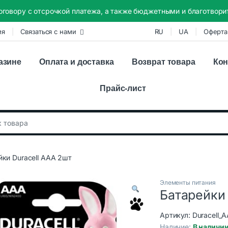
оговору с отсрочкой платежа, а также бюджетными и благотвор
ия
Связаться с нами
RU
UA
Оферта
азине
Оплата и доставка
Возврат товара
Кон
Прайс-лист
:
йки Duracell AAA 2шт
Элементы питания
Батарейки 
Артикул:
Duracell_
Наличие:
В наличи