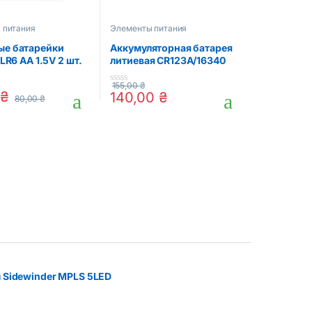
 питания
Элементы питания
е батарейки
Аккумуляторная батарея
 LR6 AA 1.5V 2 шт.
литиевая CR123A/16340
700mAh с разъемом
TYPE-C 3.7V Lithium
155,00
₴
0
0
₴
140,00
₴
80,00
₴
o
u
t
o
f
5
 Sidewinder MPLS 5LED