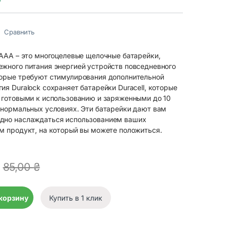
Сравнить
 AAA – это многоцелевые щелочные батарейки,
ежного питания энергией устройств повседневного
торые требуют стимулирования дополнительной
ия Duralock сохраняет батарейки Duracell, которые
, готовыми к использованию и заряженными до 10
в нормальных условиях. Эти батарейки дают вам
дно наслаждаться использованием ваших
м продукт, на который вы можете положиться.
85,00
₴
 AAA 2шт quantity
 корзину
Купить в 1 клик