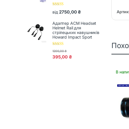
Оцінено в
2750,00
₴
Артик
від
5.00
з 5
Адаптер ACM Headset
Helmet Rail для
стрілецьких навушників
Howard Impact Sport
Пох
Оцінено в
1200,00
₴
5.00
з 5
395,00
₴
В нали