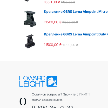
1650,00
₴
1700,00
₴
Крепление GBRS Lerna Aimpoint Micro 
11500,00
₴
11900,00
₴
Крепление GBRS Lerna Aimpoint Duty R
11500,00
₴
11900,00
₴
Остались вопросы ? Звоните с Пн-Пт!
БЕСПЛАТНО СО ВСЕХ НОМЕРОВ:
0-800-35-72-32