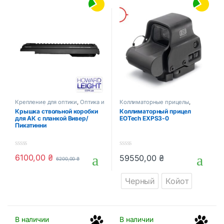
Крепление для оптики
,
Оптика и
Коллиматорные прицелы
,
прицелы
,
Стрелковые
Оптика и прицелы
Крышка ствольной коробки
Коллиматорный прицел
аксессуары
для АК с планкой Вивер/
EOTech EXPS3-0
Пикатинни
0
0
6100,00
₴
59550,00
₴
6200,00
₴
o
o
Этот товар имеет несколько в
u
u
t
t
Черный
Койот
o
o
f
f
5
5
В наличии
В наличии