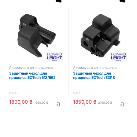
Аксессуары для прицелов
,
Аксессуары для прицелов
,
Оптика и прицелы
Оптика и прицелы
Защитный чехол для
Защитный чехол для
прицелов EOTech 512/552
прицелов EOTech EXPS
0
0
1800,00
₴
1850,00
₴
1900,00
₴
2100,00
₴
o
o
u
u
t
t
o
o
f
f
5
5