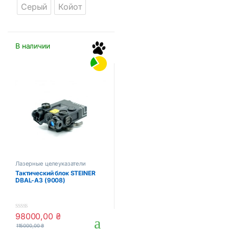
Серый
Койот
o
o
f
f
5
5
В наличии
Лазерные целеуказатели
Тактический блок STEINER
DBAL-A3 (9008)
98000,00
₴
0
o
115000,00
₴