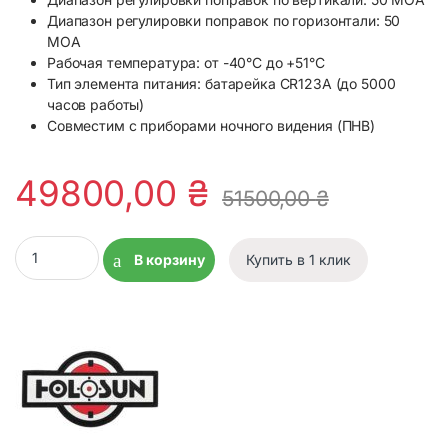
Диапазон регулировки поправок по горизонтали: 50
MOA
Рабочая температура: от -40°C до +51°C
Тип элемента питания: батарейка CR123A (до 5000
часов работы)
Совместим с приборами ночного видения (ПНВ)
49800,00
₴
51500,00
₴
Тактический блок HOLOSUN LE221R (LE221R) Красный и ИК qua
В корзину
Купить в 1 клик