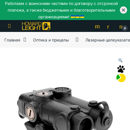
Работаем с воинскими частями по договору с отсрочкой
платежа, а также бюджетными и благотворительными
организациями!
Skip to navigation
Skip to content
0
Главная
Оптика и прицелы
Лазерные целеуказат