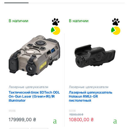
В наличии
В наличии
Лазерные целеуказатели
Лазерные целеуказатели
Тактический блок EOTech OGL
Лазерный целеуказатель
On-Gun Laser (Green+IR)/IR
Holosun RMLt-GR
illuminator
пистолетный
11200,00
₴
0
0
179999,00
₴
10800,00
₴
o
o
Этот товар имеет несколько вариаций. Опции можно выбрать
u
u
t
t