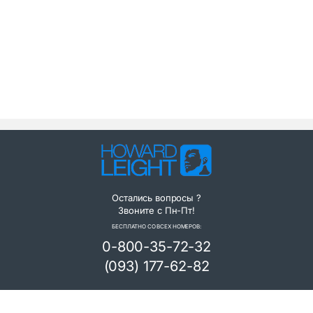
u
t
o
f
5
Остались вопросы ?
Звоните с Пн-Пт!
БЕСПЛАТНО СО ВСЕХ НОМЕРОВ:
0-800-35-72-32
(093) 177-62-82