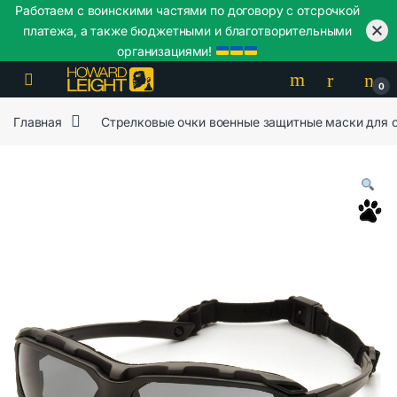
Работаем с воинскими частями по договору с отсрочкой
платежа, а также бюджетными и благотворительными
организациями!
Skip to navigation
Skip to content
0
Главная
Стрелковые очки военные защитные маски для 