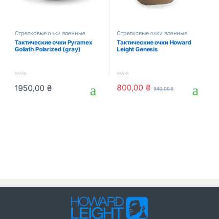
Стрелковые очки военные
Стрелковые очки военные
защитные маски для стрельбы
защитные маски для стрельбы
Тактические очки Pyramex
Тактические очки Howard
Goliath Polarized (gray)
Leight Genesis
0
0
800,00
₴
1950,00
₴
940,00
₴
o
o
u
u
t
t
o
o
f
f
5
5