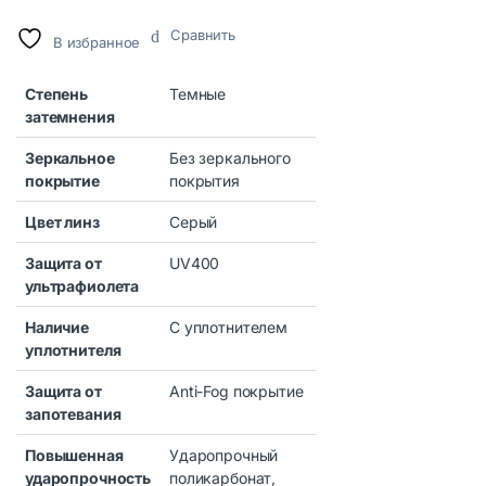
Сравнить
В избранное
Степень
Темные
затемнения
Зеркальное
Без зеркального
покрытие
покрытия
Цвет линз
Серый
Защита от
UV400
ультрафиолета
Наличие
С уплотнителем
уплотнителя
Защита от
Anti-Fog покрытие
запотевания
Повышенная
Ударопрочный
ударопрочность
поликарбонат,