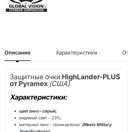
Описание
Характеристики
Отз
Защитные очки
HighLander-PLUS
от Pyramex
(США)
Характеристики:
цвет линз – серый;
видимый свет – 23%;
материал линз – поликарбонат
(
Meets Military
Specifications);