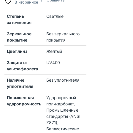
Сравнить
В избранное
Степень
Светлые
затемнения
Зеркальное
Без зеркального
покрытие
покрытия
Цвет линз
Желтый
Защита от
UV400
ультрафиолета
Наличие
Без уплотнителя
уплотнителя
Повышенная
Ударопрочный
ударопрочность
поликарбонат,
Промышленные
стандарты (ANSI
Z87.1),
Баллистические