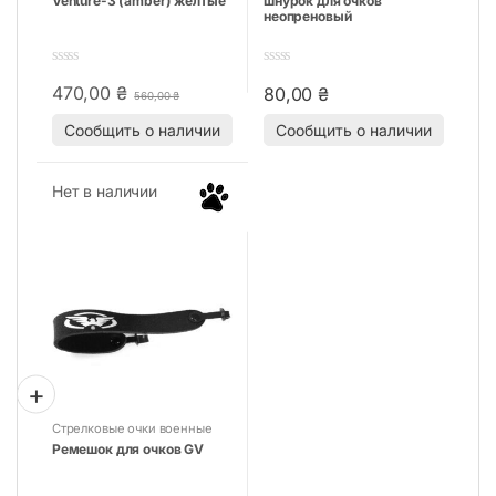
Venture-3 (amber) желтые
шнурок для очков
неопреновый
0
0
470,00
₴
80,00
₴
o
o
560,00
₴
u
u
t
t
Сообщить о наличии
Сообщить о наличии
o
o
f
f
5
5
Нет в наличии
Стрелковые очки военные
защитные маски для
Ремешок для очков GV
стрельбы