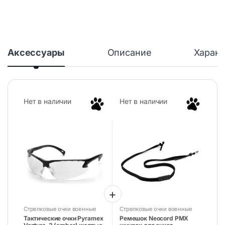
Аксессуары
Описание
Характ
Нет в наличии
Нет в наличии
Стрелковые очки военные
Стрелковые очки военные
защитные маски для
защитные маски для
Тактические очки Pyramex
Ремешок Neocord PMX
стрельбы
стрельбы