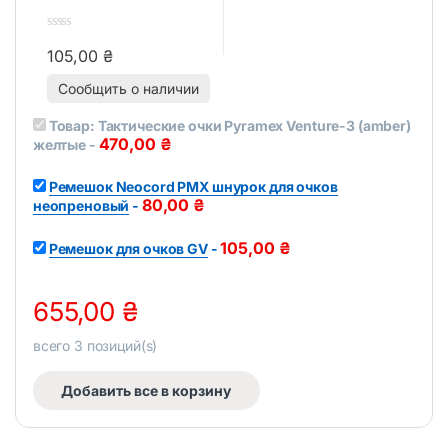
0
105,00
₴
o
u
t
Сообщить о наличии
o
f
Товар:
Тактические очки Pyramex Venture-3 (amber)
5
470,00
₴
желтые
-
Ремешок Neocord PMX шнурок для очков
80,00
₴
неопреновый
-
105,00
₴
Ремешок для очков GV
-
655,00
₴
всего
3
позиций(s)
Добавить все в корзину