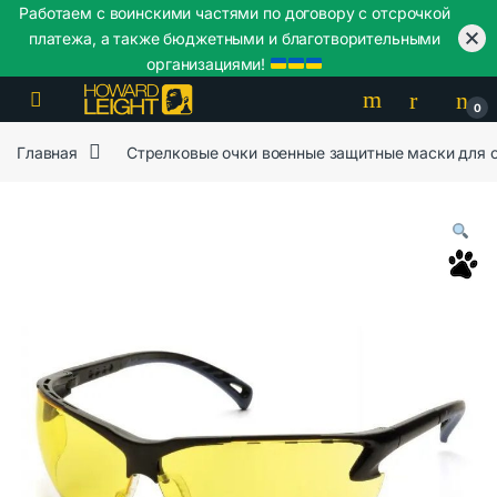
Работаем с воинскими частями по договору с отсрочкой
платежа, а также бюджетными и благотворительными
организациями!
Skip to navigation
Skip to content
0
Главная
Стрелковые очки военные защитные маски для 