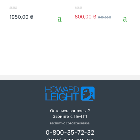
0
0
800,00
₴
1950,00
₴
940,00
₴
o
o
u
u
t
t
o
o
f
f
5
5
Остались вопросы ?
Звоните с Пн-Пт!
БЕСПЛАТНО СО ВСЕХ НОМЕРОВ:
0-800-35-72-32