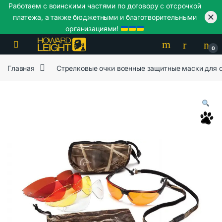
Работаем с воинскими частями по договору с отсрочкой
платежа, а также бюджетными и благотворительными
организациями!
Skip to navigation
Skip to content
0
Главная
Стрелковые очки военные защитные маски для 