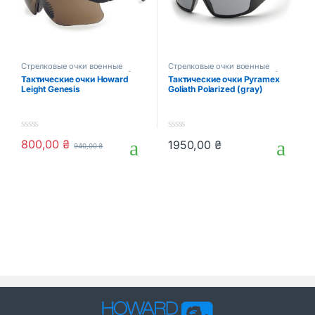
Стрелковые очки военные
Стрелковые очки военные
защитные маски для стрельбы
защитные маски для стрельбы
Тактические очки Howard
Тактические очки Pyramex
Leight Genesis
Goliath Polarized (gray)
0
0
800,00
₴
1950,00
₴
940,00
₴
o
o
u
u
t
t
o
o
f
f
5
5