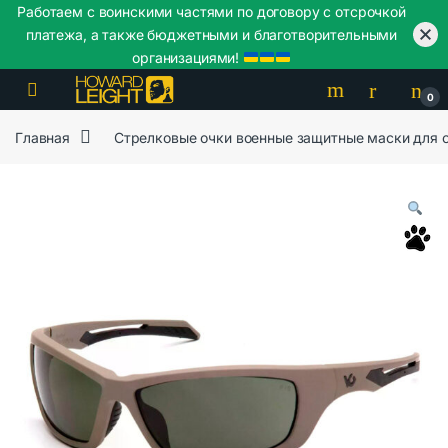
Работаем с воинскими частями по договору с отсрочкой
платежа, а также бюджетными и благотворительными
организациями!
Skip to navigation
Skip to content
0
Главная
Стрелковые очки военные защитные маски для 