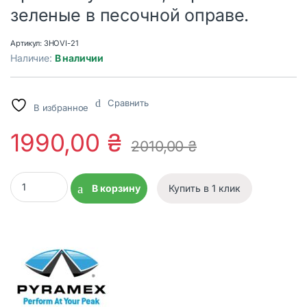
зеленые в песочной оправе.
Артикул:
3HOVI-21
Наличие:
В наличии
Сравнить
В избранное
1990,00
₴
2010,00
₴
Очки Venture Gear Tactical Howitzer Tan (лесной серый) прот
В корзину
Купить в 1 клик